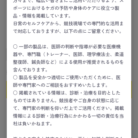
方々まで、幅広い皆さまにご活用いただけるよう、ス
ポーツにおけるケガの予防や身体のケアに役立つ製
品・情報を掲載しています。
日常のセルフケアから、競技現場での専門的な活用ま
で対応しておりますが、以下の点にご留意ください。
ランドリーバッグML
ポンプGF43
○ 一部の製品は、医師の判断や指導が必要な医療機
器や、専門職（トレーナー、医師、理学療法士、柔道
数量
整復師、鍼灸師など）による使用が推奨されるものを
含んでおります。
数量
○ 製品を安全かつ適切にご使用いただくために、医
師や専門家へのご相談をおすすめいたします。
カートに入れる
カートに入れる
○ 掲載されている情報は、診断・治療を目的とした
ものではありません。競技者やご自身の状態に応じ
て、専門家の判断を仰いだ上でご活用ください。掲載
情報による診断・治療行為にかかわる一切の責任を当
社は負いかねます。