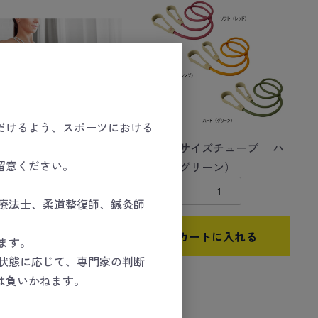
だけるよう、スポーツにおける
ササイズバンドピンク
エクササイズチューブ ハ
留意ください。
ード（グリーン）
数量
療法士、柔道整復師、鍼灸師
カートに入れる
カートに入れる
ます。
状態に応じて、専門家の判断
は負いかねます。