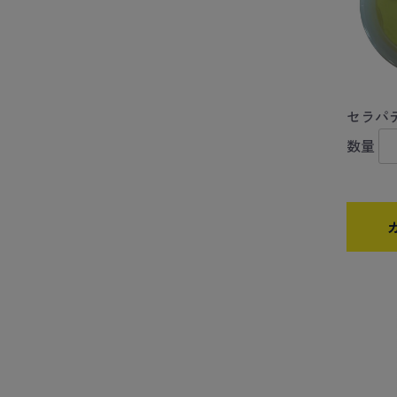
セラパ
数量