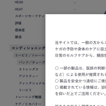
HEAD
HEAT
スポーツセーフティーキット
評価
感染症
搬送
当サイトでは、一般の方から
コンディショニング
ケガの予防や身体のケアに役
エクサ
日常のセルフケアから、競技
強
リハビリ／トレーニング
バンド／チューブ
数量
○ 一部の製品は、医師の判
ストレングス
など）による使用が推奨され
アジリティー
○ 製品を安全かつ適切にご
ファンクショナル
○ 掲載されている情報は、
リハビリ
を仰いだ上でご活用ください
トレーニング機器
ケア／リカバリー