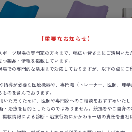
【重要なお知らせ】
スポーツ現場の専門家の方々まで、幅広い皆さまにご活用いた
立つ製品・情報を掲載しています。
サイズバンドブルー
エクササイズバンドパープ
エク
現場での専門的な活用まで対応しておりますが、以下の点にご
ル中
弱
数量
数量
断や指導が必要な医療機器や、専門職（トレーナー、医師、理学
るものを含んでおります。
カートに入れる
カートに入れる
使用いただくために、医師や専門家へのご相談をおすすめいたし
診断・治療を目的としたものではありません。競技者やご自身の
。掲載情報による診断・治療行為にかかわる一切の責任を当社