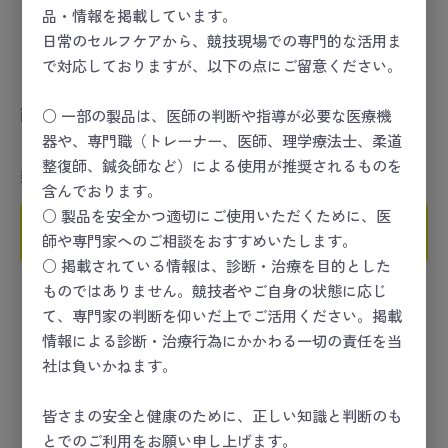
品・情報を掲載しています。
日常のセルフケアから、競技現場での専門的な活用ま
で対応しておりますが、以下の点にご留意ください。
両開き書庫用下置ベース
両開き書庫用下置ベース
○ 一部の製品は、医師の判断や指導が必要な医療機
器や、専門職（トレーナー、医師、理学療法士、柔道
（D450用）
（D500用）
整復師、鍼灸師など）による使用が推奨されるものを
数量
数量
含んでおります。
○ 製品を安全かつ適切にご使用いただくために、医
カートに入れる
カートに入れる
師や専門家へのご相談をおすすめいたします。
○ 掲載されている情報は、診断・治療を目的とした
ものではありません。競技者やご自身の状態に応じ
て、専門家の判断を仰いだ上でご活用ください。掲載
情報による診断・治療行為にかかわる一切の責任を当
社は負いかねます。
皆さまの安全と健康のために、正しい知識と判断のも
とでのご利用をお願い申し上げます。