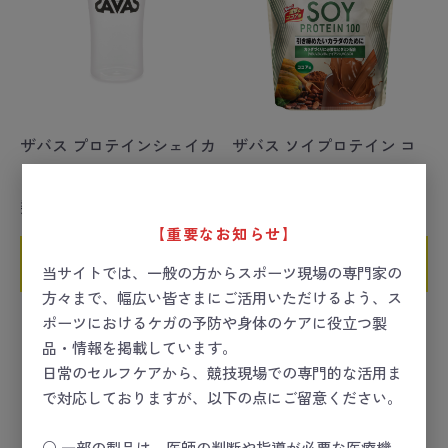
ザバス プロテインシェイカ
ザバス ソイプロテイン コ
ー
コア2kg
数量
数量
【重要なお知らせ】
カートに入れる
カートに入れる
当サイトでは、一般の方からスポーツ現場の専門家の
方々まで、幅広い皆さまにご活用いただけるよう、ス
ポーツにおけるケガの予防や身体のケアに役立つ製
品・情報を掲載しています。
日常のセルフケアから、競技現場での専門的な活用ま
で対応しておりますが、以下の点にご留意ください。
○ 一部の製品は、医師の判断や指導が必要な医療機