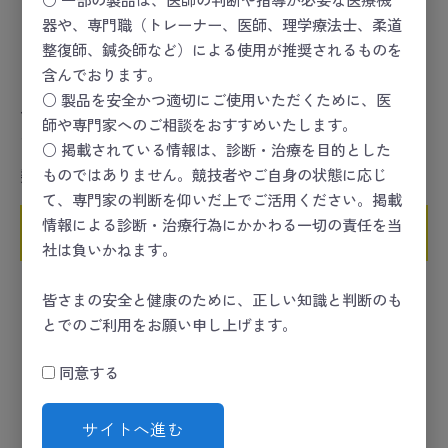
器や、専門職（トレーナー、医師、理学療法士、柔道
整復師、鍼灸師など）による使用が推奨されるものを
含んでおります。
○ 製品を安全かつ適切にご使用いただくために、医
ザバス ジュニアプロテイン
ザバス ジュニアプロテイン
師や専門家へのご相談をおすすめいたします。
マスカット
ココア
○ 掲載されている情報は、診断・治療を目的とした
数量
数量
ものではありません。競技者やご自身の状態に応じ
て、専門家の判断を仰いだ上でご活用ください。掲載
情報による診断・治療行為にかかわる一切の責任を当
カートに入れる
カートに入れる
社は負いかねます。
皆さまの安全と健康のために、正しい知識と判断のも
とでのご利用をお願い申し上げます。
同意する
サイトへ進む