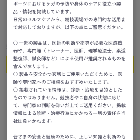
ポーツにおけるケガの予防や身体のケアに役立つ製
品・情報を掲載しています。
日常のセルフケアから、競技現場での専門的な活用ま
で対応しておりますが、以下の点にご留意ください。
マツヨシ エアウェイ 中
マツヨシ エアウェイ 小
○ 一部の製品は、医師の判断や指導が必要な医療機
数量
数量
器や、専門職（トレーナー、医師、理学療法士、柔道
整復師、鍼灸師など）による使用が推奨されるものを
カートに入れる
カートに入れる
含んでおります。
○ 製品を安全かつ適切にご使用いただくために、医
師や専門家へのご相談をおすすめいたします。
○ 掲載されている情報は、診断・治療を目的とした
ものではありません。競技者やご自身の状態に応じ
て、専門家の判断を仰いだ上でご活用ください。掲載
情報による診断・治療行為にかかわる一切の責任を当
社は負いかねます。
皆さまの安全と健康のために、正しい知識と判断のも