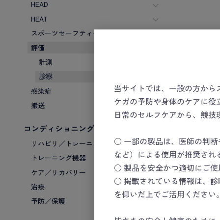
HEAD
HEAT
スポーツセーフティーキット
評価
計測
診察
当サイトでは、一般の方から
感染症
ケガの予防や身体のケアに役
マツヨ
搬送
日常のセルフケアから、競技
ト（ラ
コンディショニング
数量
○ 一部の製品は、医師の判
リハビリ／トレーニング
など）による使用が推奨され
トレーニング機器
○ 製品を安全かつ適切にご
ケア／リカバリー
○ 掲載されている情報は、
治療
を仰いだ上でご活用ください
予防／保護