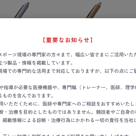
【重要なお知らせ】
スポーツ現場の専門家の方々まで、幅広い皆さまにご活用いた
立つ製品・情報を掲載しています。
シ ラバー調ペンライ
マツヨシ ラバー調ペンライ
マツ
現場での専門的な活用まで対応しておりますが、以下の点にご
ベンダー）
ト（グレージュ）
ト（
数量
数量
断や指導が必要な医療機器や、専門職（トレーナー、医師、理学
るものを含んでおります。
カートに入れる
カートに入れる
使用いただくために、医師や専門家へのご相談をおすすめいたし
診断・治療を目的としたものではありません。競技者やご自身の
。掲載情報による診断・治療行為にかかわる一切の責任を当社