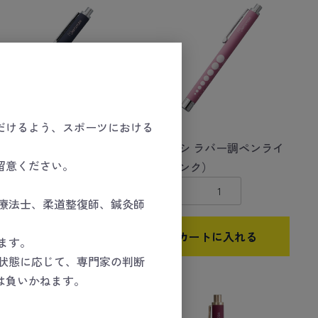
だけるよう、スポーツにおける
ヨシ ラバー調ペンライ
マツヨシ ラバー調ペンライ
留意ください。
ネイビー）
ト（ピンク）
数量
療法士、柔道整復師、鍼灸師
カートに入れる
カートに入れる
ます。
状態に応じて、専門家の判断
は負いかねます。