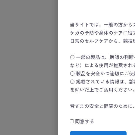
また、休業日は翌営業日以降の
当サイトでは、一般の方から
所属（法人／チーム／団体名）
ケガの予防や身体のケアに役
日常のセルフケアから、競技
お名前
必須
○ 一部の製品は、医師の判
など）による使用が推奨され
○ 製品を安全かつ適切にご
お名前(カナ)
○ 掲載されている情報は、
を仰いだ上でご活用ください
住所
皆さまの安全と健康のために
同意する