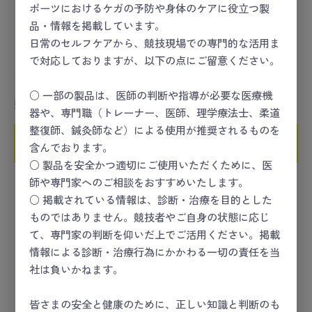
ポーツにおけるケガの予防や身体のケアに役立つ製
品・情報を掲載しています。
日常のセルフケアから、競技現場での専門的な活用ま
で対応しておりますが、以下の点にご留意ください。
マツヨシ エアウェイ 中
マツヨシ エアウェイ 小
○ 一部の製品は、医師の判断や指導が必要な医療機
数量
数量
器や、専門職（トレーナー、医師、理学療法士、柔道
整復師、鍼灸師など）による使用が推奨されるものを
カートに入れる
カートに入れる
含んでおります。
○ 製品を安全かつ適切にご使用いただくために、医
師や専門家へのご相談をおすすめいたします。
○ 掲載されている情報は、診断・治療を目的とした
ものではありません。競技者やご自身の状態に応じ
て、専門家の判断を仰いだ上でご活用ください。掲載
情報による診断・治療行為にかかわる一切の責任を当
社は負いかねます。
皆さまの安全と健康のために、正しい知識と判断のも