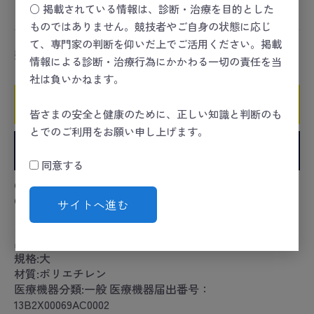
○ 掲載されている情報は、診断・治療を目的とした
スポーツセーフティー
＞
HEART
＞
心肺蘇生
ものではありません。競技者やご自身の状態に応じ
て、専門家の判断を仰いだ上でご活用ください。掲載
数量
情報による診断・治療行為にかかわる一切の責任を当
社は負いかねます。
カートに入れる
皆さまの安全と健康のために、正しい知識と判断のも
とでのご利用をお願い申し上げます。
お気に入りに追加
同意する
●ポリエチレン製のディスポーザブルタイプ。
●未滅菌（EOG滅菌可）。
サイトへ進む
カタログコード:24-3812-00
品番:ME6507
規格:大
材質:ポリエチレン
医療機器分類:一般 医療機器届出番号：
13B2X00069AC0002