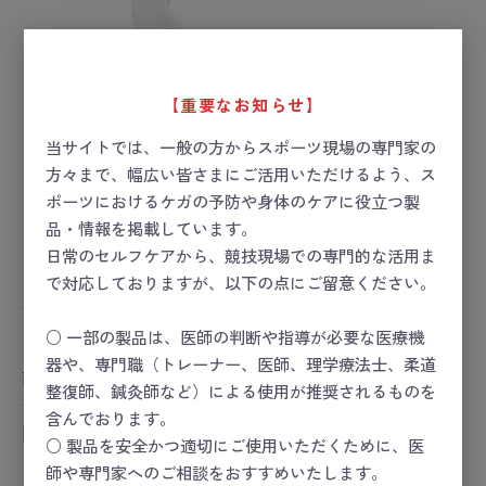
【重要なお知らせ】
当サイトでは、一般の方からスポーツ現場の専門家の
方々まで、幅広い皆さまにご活用いただけるよう、ス
ポーツにおけるケガの予防や身体のケアに役立つ製
マツヨシ エアウェイ 大
品・情報を掲載しています。
日常のセルフケアから、競技現場での専門的な活用ま
お届け目安：1週間以内
で対応しておりますが、以下の点にご留意ください。
○ 一部の製品は、医師の判断や指導が必要な医療機
ー 価格は会員のみ閲覧いただけます ー
器や、専門職（トレーナー、医師、理学療法士、柔道
商品コード：
24-3812-00
整復師、鍼灸師など）による使用が推奨されるものを
含んでおります。
関連カテゴリ
○ 製品を安全かつ適切にご使用いただくために、医
スポーツセーフティー
師や専門家へのご相談をおすすめいたします。
スポーツセーフティー
＞
HEART