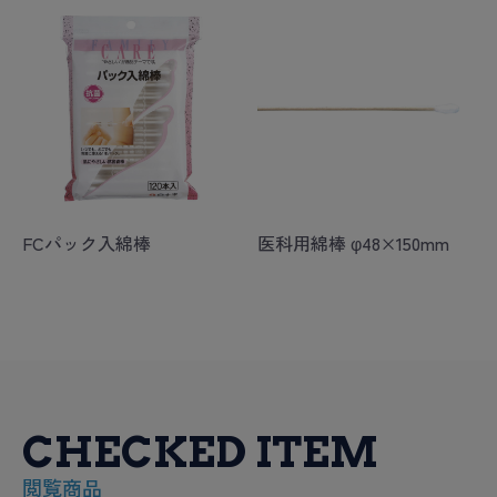
FCパック入綿棒
医科用綿棒 φ48×150mm
CHECKED ITEM
閲覧商品