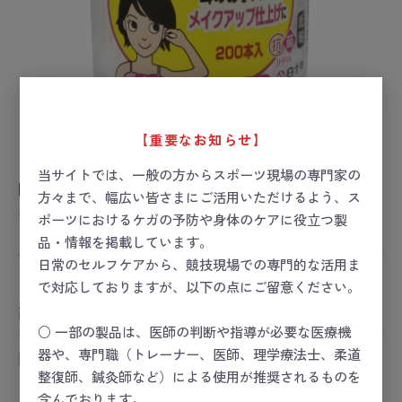
【重要なお知らせ】
当サイトでは、一般の方からスポーツ現場の専門家の
FCファミリー綿棒 200本
方々まで、幅広い皆さまにご活用いただけるよう、ス
お届け目安：1～2日後
ポーツにおけるケガの予防や身体のケアに役立つ製
品・情報を掲載しています。
日常のセルフケアから、競技現場での専門的な活用ま
ー 価格は会員のみ閲覧いただけます ー
で対応しておりますが、以下の点にご留意ください。
商品コード：
24-4552-00
○ 一部の製品は、医師の判断や指導が必要な医療機
器や、専門職（トレーナー、医師、理学療法士、柔道
関連カテゴリ
整復師、鍼灸師など）による使用が推奨されるものを
スポーツセーフティー
スポーツセーフティー
＞
スポーツセーフティーキット
含んでおります。