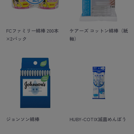
FCファミリー綿棒 200本
ケアーズ コットン綿棒（紙
×2パック
軸）
ジョンソン綿棒
HUBY-COTIX滅菌めんぼう