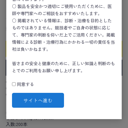
スポーツセーフティー
＞
スポーツセーフティーキット
○ 製品を安全かつ適切にご使用いただくために、医
＞
創傷
師や専門家へのご相談をおすすめいたします。
○ 掲載されている情報は、診断・治療を目的とした
ものではありません。競技者やご自身の状態に応じ
数量
て、専門家の判断を仰いだ上でご活用ください。掲載
情報による診断・治療行為にかかわる一切の責任を当
カートに入れる
社は負いかねます。
皆さまの安全と健康のために、正しい知識と判断のも
お気に入りに追加
とでのご利用をお願い申し上げます。
●天然キトサンを含む抗菌綿を使用。
同意する
●紙軸・両綿タイプ。
●円筒ケース入。
サイトへ進む
カタログコード:24-4552-00
品番:10924
本体サイズ:φ46×79mm
入数:200本