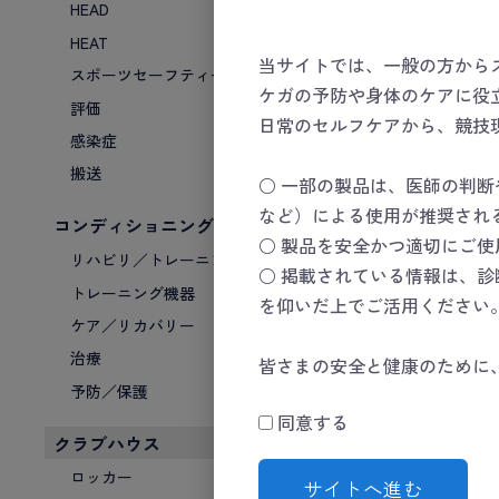
HEAD
HEAT
当サイトでは、一般の方から
スポーツセーフティーキット
ケガの予防や身体のケアに役
評価
日常のセルフケアから、競技
感染症
搬送
○ 一部の製品は、医師の判
など）による使用が推奨され
コンディショニング
○ 製品を安全かつ適切にご
リハビリ／トレーニング
○ 掲載されている情報は、
トレーニング機器
を仰いだ上でご活用ください
ケア／リカバリー
治療
皆さまの安全と健康のために
予防／保護
同意する
クラブハウス
ロッカー
サイトへ進む