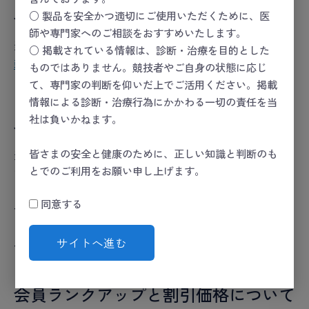
○ 製品を安全かつ適切にご使用いただくために、医
会員について
師や専門家へのご相談をおすすめいたします。
当オンラインショップは会員制となっております。
○ 掲載されている情報は、診断・治療を目的とした
新規会員登録
より手順に従い、会員登録をお願いいたし
ものではありません。競技者やご自身の状態に応じ
ます。
て、専門家の判断を仰いだ上でご活用ください。掲載
情報による診断・治療行為にかかわる一切の責任を当
社は負いかねます。
会員ランクについて
皆さまの安全と健康のために、正しい知識と判断のも
当店では、会員の皆さまの日頃のご利用に感謝を込め
とでのご利用をお願い申し上げます。
て、年間のご購入金額に応じて「シルバー」「ゴール
ド」「プラチナ」の3つの会員ランクをご用意しておりま
同意する
す。
ランクに応じてお得な会員価格でお買い物いただけま
サイトへ進む
す。
会員ランクアップと割引価格について