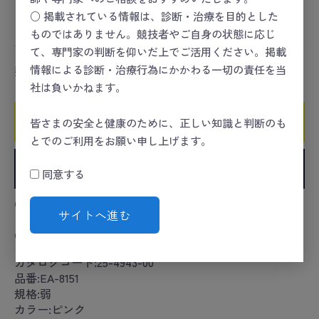
コンディショニング
＞
リハビリ／トレーニング
＞
バン
○ 掲載されている情報は、診断・治療を目的とした
ド／チューブ
ものではありません。競技者やご自身の状態に応じ
て、専門家の判断を仰いだ上でご活用ください。掲載
情報による診断・治療行為にかかわる一切の責任を当
数量
社は負いかねます。
カートに入れる
皆さまの安全と健康のために、正しい知識と判断のも
とでのご利用をお願い申し上げます。
お気に入りに追加
同意する
●ゴムの張力を利用して身体に負荷を掛けることでトレ
サイトへ進む
ーニングができます。
●張力強さを色で識別しています。
カタログコード:25-4943-00
品番:EA-8151
規格:弱
カラー:ピンク