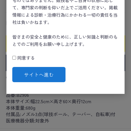
クラブハウス
＞
エキップメント
＞
備品
て、専門家の判断を仰いだ上でご活用ください。掲載
情報による診断・治療行為にかかわる一切の責任を当
社は負いかねます。
数量
皆さまの安全と健康のために、正しい知識と判断のも
カートに入れる
とでのご利用をお願い申し上げます。
同意する
お気に入りに追加
サイトへ進む
●最大圧力値160psi
カタログコード:27-1113-00
品番:B2906
本体サイズ:幅22.5cm×高さ60×奥行12cm
本体重量:680g
付属品:ノズル3点(球技ボール、テーパー、自転車)付
医療機器分類:対象外