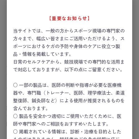
【重要なお知らせ】
当サイトでは、一般の方からスポーツ現場の専門家の
方々まで、幅広い皆さまにご活用いただけるよう、ス
ポーツにおけるケガの予防や身体のケアに役立つ製
品・情報を掲載しています。
日常のセルフケアから、競技現場での専門的な活用ま
ポンプGF43
で対応しておりますが、以下の点にご留意ください。
お届け目安：1週間以内
○ 一部の製品は、医師の判断や指導が必要な医療機
器や、専門職（トレーナー、医師、理学療法士、柔道
ー 価格は会員のみ閲覧いただけます ー
整復師、鍼灸師など）による使用が推奨されるものを
商品コード：
27-1113-00
含んでおります。
○ 製品を安全かつ適切にご使用いただくために、医
師や専門家へのご相談をおすすめいたします。
関連カテゴリ
クラブハウス
○ 掲載されている情報は、診断・治療を目的とした
クラブハウス
＞
エキップメント
ものではありません。競技者やご自身の状態に応じ