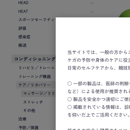
HEAD
HEAT
スポーツセーフティーキット
評価
感染症
搬送
当サイトでは、一般の方から
コンディショニング
ケガの予防や身体のケアに役
ラド・
日常のセルフケアから、競技
リハビリ／トレーニング
数量
トレーニング機器
○ 一部の製品は、医師の判
ケア／リカバリー
など）による使用が推奨され
マッサージ／リリース
○ 製品を安全かつ適切にご
ストレッチ
○ 掲載されている情報は、
その他
を仰いだ上でご活用ください
治療
予防／保護