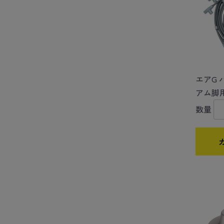
エアG 
アム脚
数量