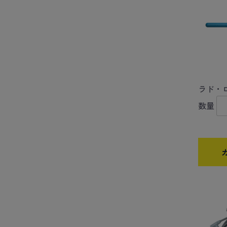
ラド・ロ
数量