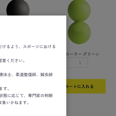
だけるよう、スポーツにおける
・ローラー ブラック
ラド・ローラー グリーン
留意ください。
数量
療法士、柔道整復師、鍼灸師
カートに入れる
カートに入れる
ます。
状態に応じて、専門家の判断
は負いかねます。