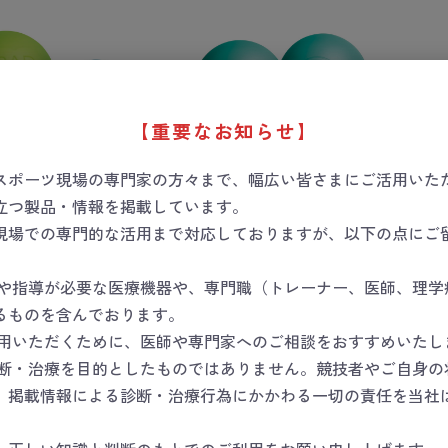
【重要なお知らせ】
スポーツ現場の専門家の方々まで、幅広い皆さまにご活用いた
立つ製品・情報を掲載しています。
ラウンド
ラド・リカバリーラウンド
ラド
現場での専門的な活用まで対応しておりますが、以下の点にご
グリーン
数量
数量
断や指導が必要な医療機器や、専門職（トレーナー、医師、理学
るものを含んでおります。
カートに入れる
カートに入れる
使用いただくために、医師や専門家へのご相談をおすすめいたし
診断・治療を目的としたものではありません。競技者やご自身の
。掲載情報による診断・治療行為にかかわる一切の責任を当社