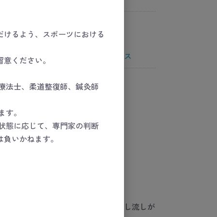
だけるよう、スポーツにおける
／リカバリー
／リカバリー
＞
マッサージ／リリース
留意ください。
療法士、柔道整復師、鍼灸師
ます。
状態に応じて、専門家の判断
れる
は負いかねます。
追加
個セット。
さでポイントリリースから面での押し流しが