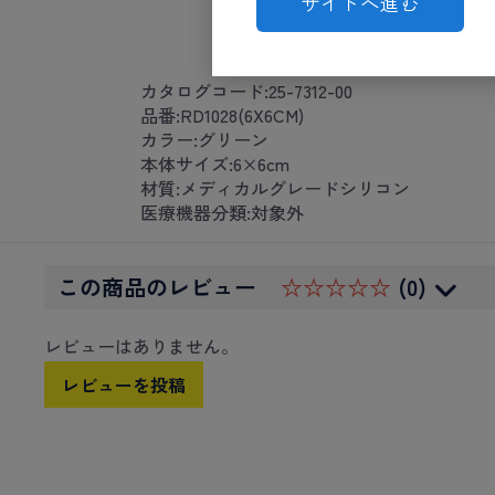
サイトへ進む
カタログコード:25-7312-00
品番:RD1028(6X6CM)
カラー:グリーン
本体サイズ:6×6cm
材質:メディカルグレードシリコン
医療機器分類:対象外
この商品のレビュー
☆☆☆☆☆
(0)
レビューはありません。
レビューを投稿