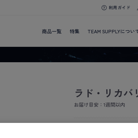
利用ガイド
商品一覧
特集
TEAM SUPPLYについ
ラド・リカバ
お届け目安：1週間以内
ー 価格は会員のみ閲覧いただ
商品コード：
25-7312-00