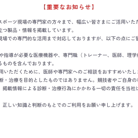
【重要なお知らせ】
関連カテゴリ
スポーツ現場の専門家の方々まで、幅広い皆さまにご活用いた
コンディショニング
コンディショニング
＞
ケア
立つ製品・情報を掲載しています。
コンディショニング
＞
ケア
現場での専門的な活用まで対応しておりますが、以下の点にご
数量
断や指導が必要な医療機器や、専門職（トレーナー、医師、理学
るものを含んでおります。
使用いただくために、医師や専門家へのご相談をおすすめいたし
診断・治療を目的としたものではありません。競技者やご自身の
カートに入
。掲載情報による診断・治療行為にかかわる一切の責任を当社
、正しい知識と判断のもとでのご利用をお願い申し上げます。
お気に入りに
●YOGA medicine監修/ 2
●エクストラソフトの柔らか
可能に。