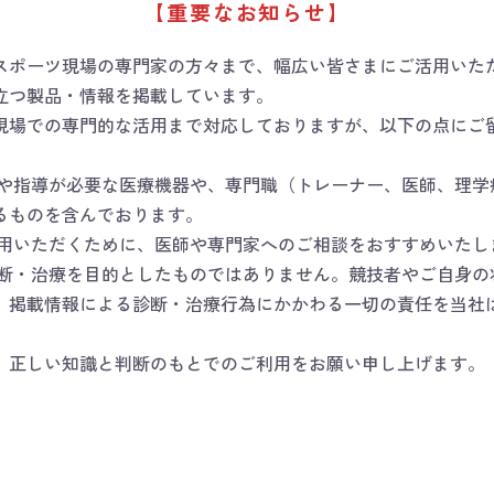
ラド・リカバリーラウンド グリーン
【重要なお知らせ】
スポーツ現場の専門家の方々まで、幅広い皆さまにご活用いた
立つ製品・情報を掲載しています。
現場での専門的な活用まで対応しておりますが、以下の点にご
断や指導が必要な医療機器や、専門職（トレーナー、医師、理学
るものを含んでおります。
使用いただくために、医師や専門家へのご相談をおすすめいたし
男性
女性
その他
回答しない
診断・治療を目的としたものではありません。競技者やご自身の
。掲載情報による診断・治療行為にかかわる一切の責任を当社
★★★★★
★★★★
、正しい知識と判断のもとでのご利用をお願い申し上げます。
★★★
★★
★