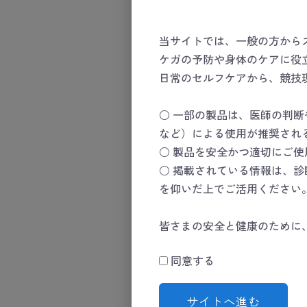
商品名
当サイトでは、一般の方から
投稿者名
必須
ケガの予防や身体のケアに役
日常のセルフケアから、競技
URL
○ 一部の製品は、医師の判
など）による使用が推奨され
○ 製品を安全かつ適切にご
性別
○ 掲載されている情報は、
を仰いだ上でご活用ください
おすすめレベル
必須
皆さまの安全と健康のために
同意する
サイトへ進む
タイトル
必須