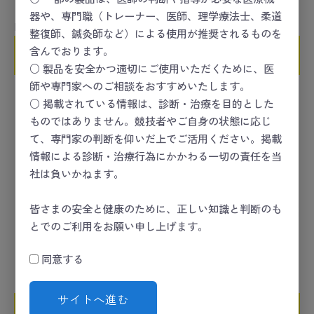
器や、専門職（トレーナー、医師、理学療法士、柔道
Polar Team Pro セット
エスミス ES-4201
整復師、鍼灸師など）による使用が推奨されるものを
含んでおります。
お問い合わせ
お問い合わせ
○ 製品を安全かつ適切にご使用いただくために、医
師や専門家へのご相談をおすすめいたします。
○ 掲載されている情報は、診断・治療を目的とした
ものではありません。競技者やご自身の状態に応じ
て、専門家の判断を仰いだ上でご活用ください。掲載
情報による診断・治療行為にかかわる一切の責任を当
社は負いかねます。
皆さまの安全と健康のために、正しい知識と判断のも
とでのご利用をお願い申し上げます。
同意する
トレッドミルLT7x
フィジオソノ平型固定プロ
ーブセット
サイトへ進む
お問い合わせ
お問い合わせ