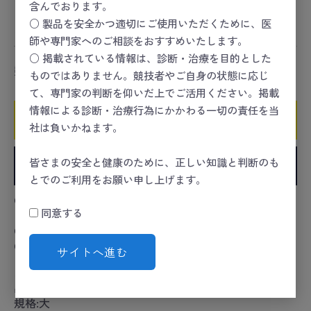
含んでおります。
スポーツセーフティー
＞
HEAT
○ 製品を安全かつ適切にご使用いただくために、医
スポーツセーフティー
＞
HEAT
＞
冷却
師や専門家へのご相談をおすすめいたします。
○ 掲載されている情報は、診断・治療を目的とした
数量
ものではありません。競技者やご自身の状態に応じ
て、専門家の判断を仰いだ上でご活用ください。掲載
情報による診断・治療行為にかかわる一切の責任を当
カートに入れる
社は負いかねます。
皆さまの安全と健康のために、正しい知識と判断のも
お気に入りに追加
とでのご利用をお願い申し上げます。
●結露が表面に出ないので、着衣の上からでも使用でき
同意する
ます。
●生地がやわらかく身体の部位を効果的に冷却します。
●容量2100ML/Φ260㎜。
サイトへ進む
カタログコード:25-3261-00
品番:MY-7280
規格:大