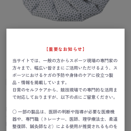
【重要なお知らせ】
当サイトでは、一般の方からスポーツ現場の専門家の
マツヨシ アイスバッグ 大
方々まで、幅広い皆さまにご活用いただけるよう、ス
お届け目安：1～2日後
ポーツにおけるケガの予防や身体のケアに役立つ製
品・情報を掲載しています。
SSチームキット
日常のセルフケアから、競技現場での専門的な活用ま
で対応しておりますが、以下の点にご留意ください。
ー 価格は会員のみ閲覧いただけます ー
商品コード：
25-3261-00
○ 一部の製品は、医師の判断や指導が必要な医療機
器や、専門職（トレーナー、医師、理学療法士、柔道
関連カテゴリ
整復師、鍼灸師など）による使用が推奨されるものを
スポーツセーフティー