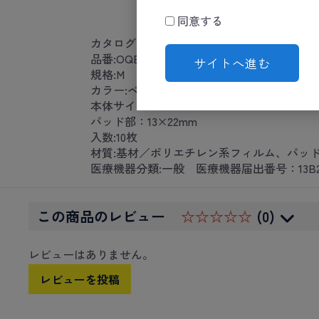
同意する
カタログコード:24-6939-01
品番:OQE10M
サイトへ進む
規格:M
カラー:ベージュ
本体サイズ:21×70mm
パッド部：13×22mm
入数:10枚
材質:基材／ポリエチレン系フィルム、パッ
医療機器分類:一般 医療機器届出番号：13B2X002
この商品のレビュー
☆☆☆☆☆
(0)
レビューはありません。
レビューを投稿