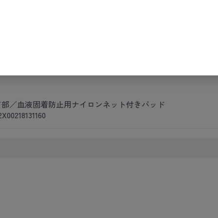
●滅菌済。
ド部／血液固着防止用ナイロンネット付きパッド
18131160