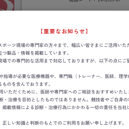
関連カテゴリ
スポーツセーフティー
スポーツセーフティー
＞
ス
【重要なお知らせ】
スポーツセーフティー
＞
ス
スポーツ現場の専門家の方々まで、幅広い皆さまにご活用いた
数量
立つ製品・情報を掲載しています。
現場での専門的な活用まで対応しておりますが、以下の点にご
断や指導が必要な医療機器や、専門職（トレーナー、医師、理学
カートに入
るものを含んでおります。
使用いただくために、医師や専門家へのご相談をおすすめいたし
診断・治療を目的としたものではありません。競技者やご自身の
お気に入りに
。掲載情報による診断・治療行為にかかわる一切の責任を当社
●ポリエチレン系素材により
ます。
、正しい知識と判断のもとでのご利用をお願い申し上げます。
●肌にやさしいアクリル系粘