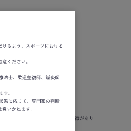
ポーツセーフティーキット
ポーツセーフティーキット
＞
創傷
だけるよう、スポーツにおける
留意ください。
療法士、柔道整復師、鍼灸師
れる
ます。
状態に応じて、専門家の判断
追加
は負いかねます。
、低温時でもゴワゴワ感が少ない特徴があり
着剤を採用。