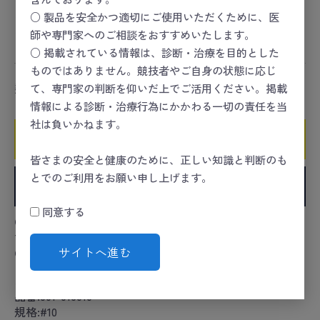
スポーツセーフティー
＞
スポーツセーフティーキット
○ 製品を安全かつ適切にご使用いただくために、医
スポーツセーフティー
＞
スポーツセーフティーキット
師や専門家へのご相談をおすすめいたします。
＞
創傷
○ 掲載されている情報は、診断・治療を目的とした
ものではありません。競技者やご自身の状態に応じ
数量
て、専門家の判断を仰いだ上でご活用ください。掲載
情報による診断・治療行為にかかわる一切の責任を当
社は負いかねます。
カートに入れる
皆さまの安全と健康のために、正しい知識と判断のも
とでのご利用をお願い申し上げます。
お気に入りに追加
同意する
●綿100％の天然繊維で、柔らかく吸収性に優れていま
す。
サイトへ進む
●未滅菌。
カタログコード:24-4451-01
品番:001-016010
規格:#10