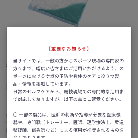
【重要なお知らせ】
当サイトでは、一般の方からスポーツ現場の専門家の
綿球 #10
方々まで、幅広い皆さまにご活用いただけるよう、ス
お届け目安：1週間以内
ポーツにおけるケガの予防や身体のケアに役立つ製
品・情報を掲載しています。
SSチームキット
日常のセルフケアから、競技現場での専門的な活用ま
で対応しておりますが、以下の点にご留意ください。
ー 価格は会員のみ閲覧いただけます ー
○ 一部の製品は、医師の判断や指導が必要な医療機
商品コード：
24-4451-01
器や、専門職（トレーナー、医師、理学療法士、柔道
整復師、鍼灸師など）による使用が推奨されるものを
関連カテゴリ
スポーツセーフティー
含んでおります。