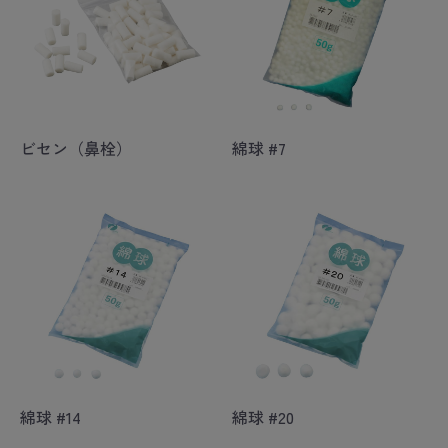
ビセン（鼻栓）
綿球 #7
綿球 #14
綿球 #20