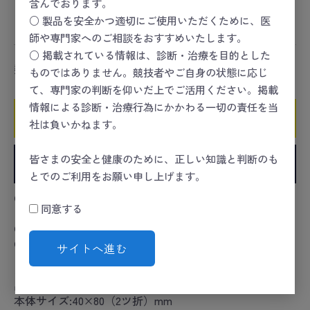
含んでおります。
スポーツセーフティー
＞
スポーツセーフティーキット
○ 製品を安全かつ適切にご使用いただくために、医
＞
創傷
師や専門家へのご相談をおすすめいたします。
○ 掲載されている情報は、診断・治療を目的とした
数量
ものではありません。競技者やご自身の状態に応じ
て、専門家の判断を仰いだ上でご活用ください。掲載
情報による診断・治療行為にかかわる一切の責任を当
カートに入れる
社は負いかねます。
皆さまの安全と健康のために、正しい知識と判断のも
お気に入りに追加
とでのご利用をお願い申し上げます。
●目やにの除去や花粉・ほこりの除去、点眼前後の清拭
同意する
に最適です。
●滅菌済個包装。
●医薬部外品。
サイトへ進む
カタログコード:24-5487-00
品番:11451
本体サイズ:40×80（2ツ折）mm