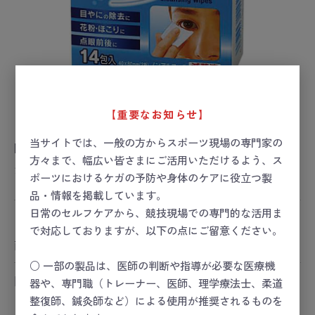
【重要なお知らせ】
当サイトでは、一般の方からスポーツ現場の専門家の
FCアイ浄綿
方々まで、幅広い皆さまにご活用いただけるよう、ス
お届け目安：1～2日後
ポーツにおけるケガの予防や身体のケアに役立つ製
品・情報を掲載しています。
日常のセルフケアから、競技現場での専門的な活用ま
ー 価格は会員のみ閲覧いただけます ー
で対応しておりますが、以下の点にご留意ください。
商品コード：
24-5487-00
○ 一部の製品は、医師の判断や指導が必要な医療機
関連カテゴリ
器や、専門職（トレーナー、医師、理学療法士、柔道
スポーツセーフティー
整復師、鍼灸師など）による使用が推奨されるものを
スポーツセーフティー
＞
スポーツセーフティーキット