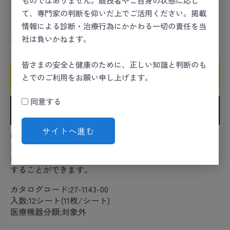
コンディショニング
＞
治療
＞
鍼灸
て、専門家の判断を仰いだ上でご活用ください。掲載
情報による診断・治療行為にかかわる一切の責任を当
社は負いかねます。
数量
皆さまの安全と健康のために、正しい知識と判断のも
カートに入れる
とでのご利用をお願い申し上げます。
同意する
お気に入りに追加
サイトへ進む
●長生灸専用。●熱源と肌の距離を調節し、熱の伝わり
方を変えることで、熱さを調節することができます。●
内側の円を残したり取り除いたりして、温度を2段階調節
することができます。
カタログコード:27-1143-00
入数:12シート(11枚/シート)
医療機器分類:対象外