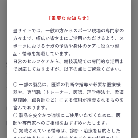
【重要なお知らせ】
当サイトでは、一般の方からスポーツ現場の専門家の
方々まで、幅広い皆さまにご活用いただけるよう、ス
ポーツにおけるケガの予防や身体のケアに役立つ製
品・情報を掲載しています。
日常のセルフケアから、競技現場での専門的な活用ま
調熱絆
で対応しておりますが、以下の点にご留意ください。
お届け目安：1週間以内
○ 一部の製品は、医師の判断や指導が必要な医療機
器や、専門職（トレーナー、医師、理学療法士、柔道
ー 価格は会員のみ閲覧いただけます ー
整復師、鍼灸師など）による使用が推奨されるものを
商品コード：
27-1143-00
含んでおります。
○ 製品を安全かつ適切にご使用いただくために、医
師や専門家へのご相談をおすすめいたします。
関連カテゴリ
コンディショニング
○ 掲載されている情報は、診断・治療を目的とした
コンディショニング
＞
治療
ものではありません。競技者やご自身の状態に応じ