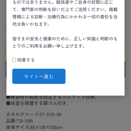
ものではありません。競技者やご自身の状態に応じ
コンディショニング
＞
リハビリ／トレーニング
＞
リハ
て、専門家の判断を仰いだ上でご活用ください。掲載
ビリ
情報による診断・治療行為にかかわる一切の責任を当
社は負いかねます。
数量
皆さまの安全と健康のために、正しい知識と判断のも
とでのご利用をお願い申し上げます。
カートに入れる
同意する
お気に入りに追加
サイトへ進む
●コンパクト設計でコストパフォーマンスにも優れた歩
行練習用階段。
●練習時の転倒を防止するゴムマット仕様。
●床面を保護する脚ゴム付き。
カタログコード:27-1231-00
品番:TB-1185
本体サイズ:65×135×135cm