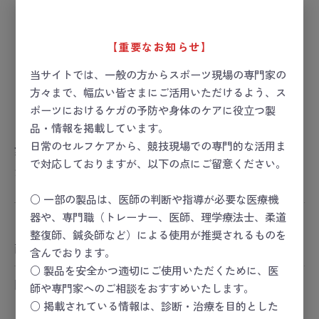
【重要なお知らせ】
当サイトでは、一般の方からスポーツ現場の専門家の
方々まで、幅広い皆さまにご活用いただけるよう、ス
ポーツにおけるケガの予防や身体のケアに役立つ製
品・情報を掲載しています。
日常のセルフケアから、競技現場での専門的な活用ま
歩行階段SD
で対応しておりますが、以下の点にご留意ください。
お届け目安：要お問い合わせ
○ 一部の製品は、医師の判断や指導が必要な医療機
器や、専門職（トレーナー、医師、理学療法士、柔道
ー 価格は会員のみ閲覧いただけます ー
整復師、鍼灸師など）による使用が推奨されるものを
商品コード：
27-1231-00
含んでおります。
○ 製品を安全かつ適切にご使用いただくために、医
関連カテゴリ
師や専門家へのご相談をおすすめいたします。
コンディショニング
○ 掲載されている情報は、診断・治療を目的とした
コンディショニング
＞
リハビリ／トレーニング