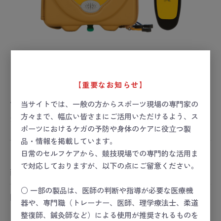
【重要なお知らせ】
サマリタンPAD350Pトレーナー
当サイトでは、一般の方からスポーツ現場の専門家の
方々まで、幅広い皆さまにご活用いただけるよう、ス
お届け目安：要お問い合わせ
ポーツにおけるケガの予防や身体のケアに役立つ製
品・情報を掲載しています。
日常のセルフケアから、競技現場での専門的な活用ま
ー 価格は会員のみ閲覧いただけます ー
で対応しておりますが、以下の点にご留意ください。
商品コード：
27-1256-00
○ 一部の製品は、医師の判断や指導が必要な医療機
関連カテゴリ
器や、専門職（トレーナー、医師、理学療法士、柔道
スポーツセーフティー
整復師、鍼灸師など）による使用が推奨されるものを
スポーツセーフティー
＞
HEART