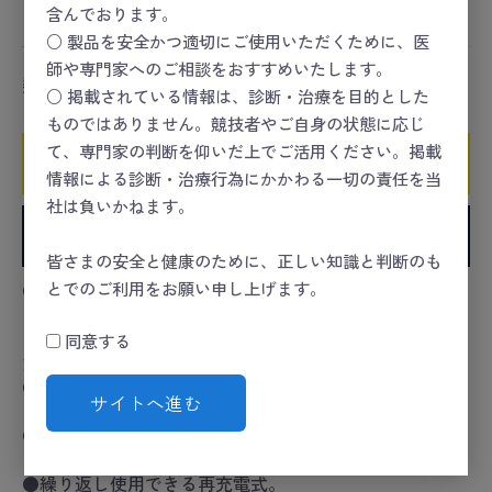
含んでおります。
スポーツセーフティー
＞
HEART
＞
AED
○ 製品を安全かつ適切にご使用いただくために、医
師や専門家へのご相談をおすすめいたします。
数量
○ 掲載されている情報は、診断・治療を目的とした
ものではありません。競技者やご自身の状態に応じ
て、専門家の判断を仰いだ上でご活用ください。掲載
カートに入れる
情報による診断・治療行為にかかわる一切の責任を当
社は負いかねます。
お気に入りに追加
皆さまの安全と健康のために、正しい知識と判断のも
とでのご利用をお願い申し上げます。
●いざという時のために臨場感をもってトレーニングす
るためのトレーナーです。
※トレーナーは、救命講習時などで実技トレーニングの
同意する
ための装置です。
●インストラクターはリモコン操作で柔軟に訓練をサポ
サイトへ進む
ートできます。
●1つのリモコンにて、約3～5mの範囲にある複数台のト
レーナーを操作可能です。
●繰り返し使用できる再充電式。