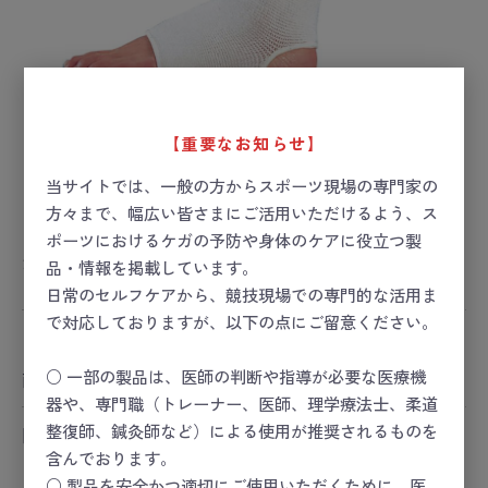
【重要なお知らせ】
当サイトでは、一般の方からスポーツ現場の専門家の
方々まで、幅広い皆さまにご活用いただけるよう、ス
シルクサポーター 足首用
ポーツにおけるケガの予防や身体のケアに役立つ製
お届け目安：1週間以内
品・情報を掲載しています。
日常のセルフケアから、競技現場での専門的な活用ま
で対応しておりますが、以下の点にご留意ください。
ー 価格は会員のみ閲覧いただけます ー
○ 一部の製品は、医師の判断や指導が必要な医療機
商品コード：
23-5164-05
器や、専門職（トレーナー、医師、理学療法士、柔道
整復師、鍼灸師など）による使用が推奨されるものを
関連カテゴリ
含んでおります。
コンディショニング
コンディショニング
＞
予防／保護
○ 製品を安全かつ適切にご使用いただくために、医