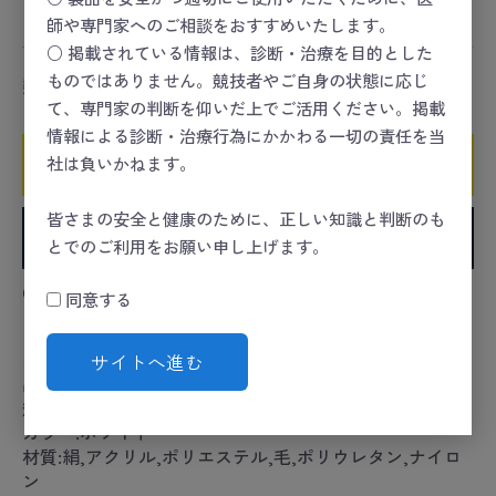
コンディショニング
＞
予防／保護
＞
サポーター
師や専門家へのご相談をおすすめいたします。
○ 掲載されている情報は、診断・治療を目的とした
ものではありません。競技者やご自身の状態に応じ
数量
て、専門家の判断を仰いだ上でご活用ください。掲載
情報による診断・治療行為にかかわる一切の責任を当
社は負いかねます。
カートに入れる
皆さまの安全と健康のために、正しい知識と判断のも
お気に入りに追加
とでのご利用をお願い申し上げます。
●シルクと吸湿・発熱素材を使用した肌にやさしいサポ
同意する
ーターです。
カタログコード:23-5164-05
サイトへ進む
品番:NO.8800(ﾌﾘｰ)
規格:足首用
カラー:ホワイト
材質:絹,アクリル,ポリエステル,毛,ポリウレタン,ナイロ
ン