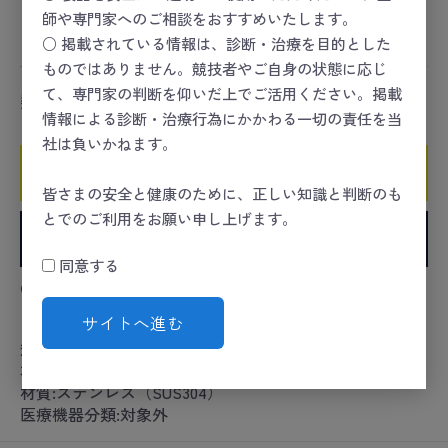
師や専門家へのご相談をおすすめいたします。
コンディショニング
＞
治療
コンディショニング
＞
治療
＞
鍼灸
○ 掲載されている情報は、診断・治療を目的とした
ものではありません。競技者やご自身の状態に応じ
て、専門家の判断を仰いだ上でご活用ください。掲載
数量
情報による診断・治療行為にかかわる一切の責任を当
社は負いかねます。
カートに入れる
皆さまの安全と健康のために、正しい知識と判断のも
とでのご利用をお願い申し上げます。
お気に入りに追加
同意する
●浅型バット。
サイトへ進む
カタログコード:03-3075-02
規格:9吋
本体サイズ:220×155×15mm
材質:ステンレス（SUS304）
医療機器分類:対象外