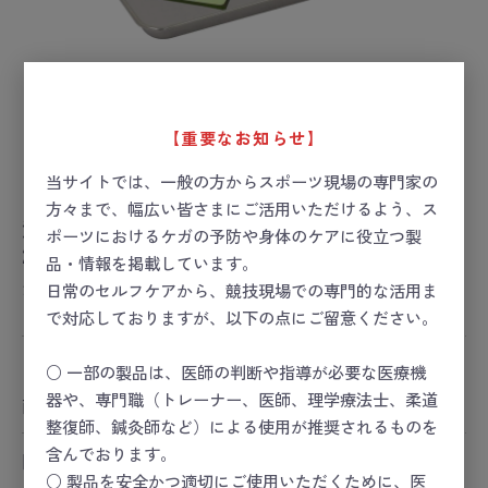
【重要なお知らせ】
当サイトでは、一般の方からスポーツ現場の専門家の
方々まで、幅広い皆さまにご活用いただけるよう、ス
浅型バット（ケーキバット）
ポーツにおけるケガの予防や身体のケアに役立つ製
220×155×15mm
品・情報を掲載しています。
お届け目安：1週間以内
日常のセルフケアから、競技現場での専門的な活用ま
で対応しておりますが、以下の点にご留意ください。
ー 価格は会員のみ閲覧いただけます ー
○ 一部の製品は、医師の判断や指導が必要な医療機
器や、専門職（トレーナー、医師、理学療法士、柔道
商品コード：
03-3075-02
整復師、鍼灸師など）による使用が推奨されるものを
含んでおります。
関連カテゴリ
○ 製品を安全かつ適切にご使用いただくために、医
コンディショニング