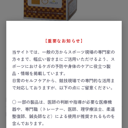
【重要なお知らせ】
当サイトでは、一般の方からスポーツ現場の専門家の
方々まで、幅広い皆さまにご活用いただけるよう、ス
ディスポ鍼Mstyle 寸3-2番/赤
ポーツにおけるケガの予防や身体のケアに役立つ製
お届け目安：1週間以内
品・情報を掲載しています。
日常のセルフケアから、競技現場での専門的な活用ま
で対応しておりますが、以下の点にご留意ください。
ー 価格は会員のみ閲覧いただけます ー
商品コード：
25-3157-07
○ 一部の製品は、医師の判断や指導が必要な医療機
器や、専門職（トレーナー、医師、理学療法士、柔道
関連カテゴリ
整復師、鍼灸師など）による使用が推奨されるものを
コンディショニング
含んでおります。
コンディショニング
＞
治療