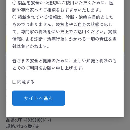
○ 製品を安全かつ適切にご使用いただくために、医
コンディショニング
＞
治療
＞
鍼灸
師や専門家へのご相談をおすすめいたします。
○ 掲載されている情報は、診断・治療を目的とした
数量
ものではありません。競技者やご自身の状態に応じ
て、専門家の判断を仰いだ上でご活用ください。掲載
情報による診断・治療行為にかかわる一切の責任を当
カートに入れる
社は負いかねます。
皆さまの安全と健康のために、正しい知識と判断のも
お気に入りに追加
とでのご利用をお願い申し上げます。
●金属鍼柄のステンレス製ディスポ鍼。
同意する
●鍼先は独自の鋭い鍼尖で痛みを軽減します。
●アメリカ製のコシの強いステンレスを使用。
●安定感があり内径の細い太丸鍼管です。
サイトへ進む
●EOG滅菌済。
カタログコード:25-3157-07
品番:JT1-1839(100ﾎﾟﾝ)
規格:寸3-2番/赤