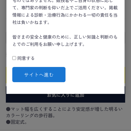
ものではありません。競技者やご自身の状態に応じ
コンディショニング
＞
リハビリ／トレーニング
＞
リハ
て、専門家の判断を仰いだ上でご活用ください。掲載
ビリ
情報による診断・治療行為にかかわる一切の責任を当
社は負いかねます。
カラー
皆さまの安全と健康のために、正しい知識と判断のも
とでのご利用をお願い申し上げます。
数量
同意する
サイトへ進む
カートに入れる
お気に入りに追加
●マット幅を広くすることにより安定感が増した明るい
カラーリングの歩行器。
●固定式。