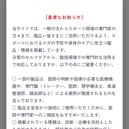
【重要なお知らせ】
当サイトでは、一般の方からスポーツ現場の専門家の
方々まで、幅広い皆さまにご活用いただけるよう、ス
ポーツにおけるケガの予防や身体のケアに役立つ製
品・情報を掲載しています。
日常のセルフケアから、競技現場での専門的な活用ま
歩行器 アルコー9型
で対応しておりますが、以下の点にご留意ください。
お届け目安：1週間以内
○ 一部の製品は、医師の判断や指導が必要な医療機
器や、専門職（トレーナー、医師、理学療法士、柔道
ー 価格は会員のみ閲覧いただけます ー
整復師、鍼灸師など）による使用が推奨されるものを
商品コード：
20-6255-00-01 ～ 20-6255-00-02
含んでおります。
○ 製品を安全かつ適切にご使用いただくために、医
師や専門家へのご相談をおすすめいたします。
関連カテゴリ
コンディショニング
○ 掲載されている情報は、診断・治療を目的とした
コンディショニング
＞
リハビリ／トレーニング