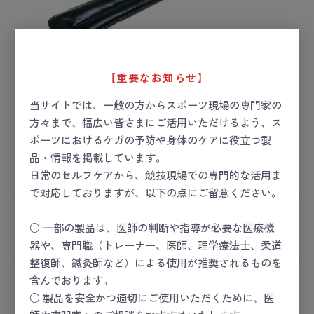
【重要なお知らせ】
当サイトでは、一般の方からスポーツ現場の専門家の
方々まで、幅広い皆さまにご活用いただけるよう、ス
ポーツにおけるケガの予防や身体のケアに役立つ製
アンクルリストPU500 500g
品・情報を掲載しています。
お届け目安：1週間以内
日常のセルフケアから、競技現場での専門的な活用ま
で対応しておりますが、以下の点にご留意ください。
ー 価格は会員のみ閲覧いただけます ー
○ 一部の製品は、医師の判断や指導が必要な医療機
商品コード：
24-8434-00
器や、専門職（トレーナー、医師、理学療法士、柔道
整復師、鍼灸師など）による使用が推奨されるものを
関連カテゴリ
含んでおります。
コンディショニング
○ 製品を安全かつ適切にご使用いただくために、医
コンディショニング
＞
リハビリ／トレーニング