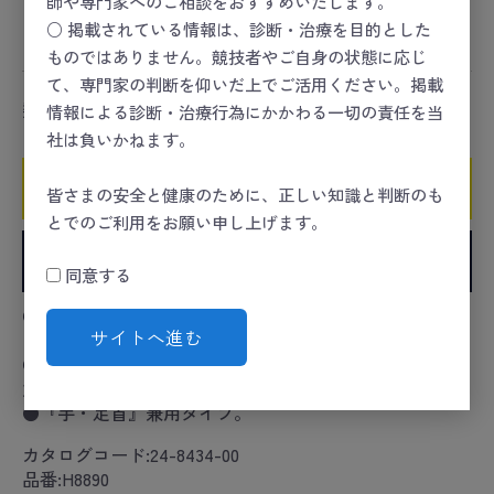
師や専門家へのご相談をおすすめいたします。
コンディショニング
＞
リハビリ／トレーニング
＞
スト
○ 掲載されている情報は、診断・治療を目的とした
レングス
ものではありません。競技者やご自身の状態に応じ
て、専門家の判断を仰いだ上でご活用ください。掲載
数量
情報による診断・治療行為にかかわる一切の責任を当
社は負いかねます。
カートに入れる
皆さまの安全と健康のために、正しい知識と判断のも
とでのご利用をお願い申し上げます。
お気に入りに追加
同意する
●ポリウレタン製アンクルリストウエイトはソフトで強
サイトへ進む
いフィット感のあるウエイトです。
●太いベルトでしっかりガードし筋力トレーニング、体
力・健康づくりをサポートします。
●『手・足首』兼用タイプ。
カタログコード:24-8434-00
品番:H8890