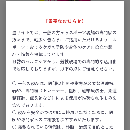
【重要なお知らせ】
当サイトでは、一般の方からスポーツ現場の専門家の
方々まで、幅広い皆さまにご活用いただけるよう、ス
ポーツにおけるケガの予防や身体のケアに役立つ製
品・情報を掲載しています。
寝ながらメディキュットフルレッグEXブラッ
日常のセルフケアから、競技現場での専門的な活用ま
クM
で対応しておりますが、以下の点にご留意ください。
お届け目安：1週間以内
○ 一部の製品は、医師の判断や指導が必要な医療機
器や、専門職（トレーナー、医師、理学療法士、柔道
ー 価格は会員のみ閲覧いただけます ー
整復師、鍼灸師など）による使用が推奨されるものを
含んでおります。
商品コード：
25-2500-00
○ 製品を安全かつ適切にご使用いただくために、医
師や専門家へのご相談をおすすめいたします。
関連カテゴリ
○ 掲載されている情報は、診断・治療を目的とした
スポーツセーフティー