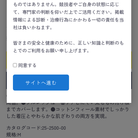
ものではありません。競技者やご自身の状態に応じ
スポーツセーフティー
＞
スポーツセーフティーキット
て、専門家の判断を仰いだ上でご活用ください。掲載
スポーツセーフティー
＞
スポーツセーフティーキット
＞
備品
情報による診断・治療行為にかかわる一切の責任を当
社は負いかねます。
数量
皆さまの安全と健康のために、正しい知識と判断のも
とでのご利用をお願い申し上げます。
カートに入れる
同意する
お気に入りに追加
サイトへ進む
●寝ながらメディキュットシリーズ内で足首の着圧が最
高値。●フルレッグは一番ケアしにくい太ももの付け根
までカバーします。●コットンフィール素材でしっかり
した着圧とやわらかな肌ざわりの両方を実現。
カタログコード:25-2500-00
規格:M