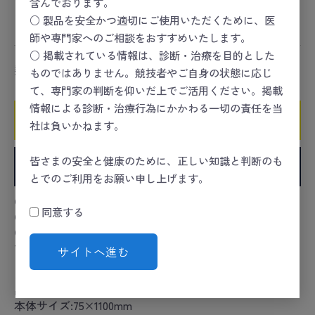
含んでおります。
スポーツセーフティー
＞
スポーツセーフティーキット
○ 製品を安全かつ適切にご使用いただくために、医
＞
固定
師や専門家へのご相談をおすすめいたします。
○ 掲載されている情報は、診断・治療を目的とした
数量
ものではありません。競技者やご自身の状態に応じ
て、専門家の判断を仰いだ上でご活用ください。掲載
情報による診断・治療行為にかかわる一切の責任を当
カートに入れる
社は負いかねます。
皆さまの安全と健康のために、正しい知識と判断のも
お気に入りに追加
とでのご利用をお願い申し上げます。
●表面全面にがマジックテープのバンデージです。
同意する
●スポーツ中のけが予防、応急措置に最適です。
●片側はループ状で、片手でも簡単に巻くことができま
す。
サイトへ進む
カタログコード:25-2892-01
品番:NE-711
本体サイズ:75×1100mm