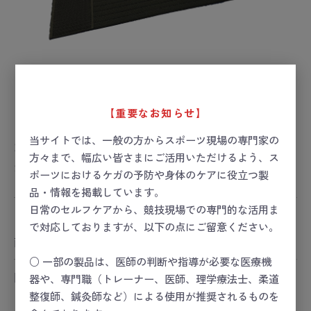
【重要なお知らせ】
当サイトでは、一般の方からスポーツ現場の専門家の
かんたんバンデージNE-711
方々まで、幅広い皆さまにご活用いただけるよう、ス
お届け目安：1週間以内
ポーツにおけるケガの予防や身体のケアに役立つ製
品・情報を掲載しています。
日常のセルフケアから、競技現場での専門的な活用ま
ー 価格は会員のみ閲覧いただけます ー
で対応しておりますが、以下の点にご留意ください。
商品コード：
25-2892-01
○ 一部の製品は、医師の判断や指導が必要な医療機
関連カテゴリ
器や、専門職（トレーナー、医師、理学療法士、柔道
スポーツセーフティー
整復師、鍼灸師など）による使用が推奨されるものを
スポーツセーフティー
＞
スポーツセーフティーキット