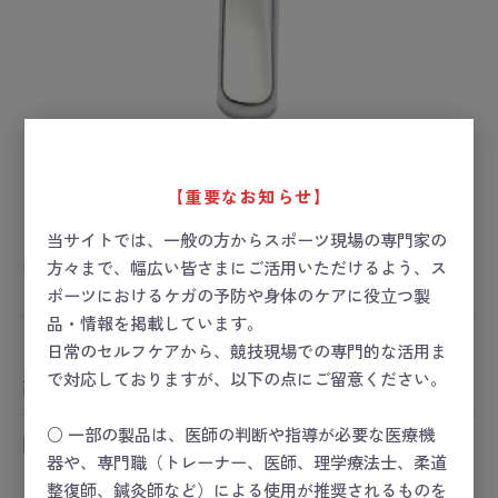
【重要なお知らせ】
アルミスプリント17(スプーン型)
当サイトでは、一般の方からスポーツ現場の専門家の
方々まで、幅広い皆さまにご活用いただけるよう、ス
お届け目安：1～2日後
ポーツにおけるケガの予防や身体のケアに役立つ製
品・情報を掲載しています。
ー 価格は会員のみ閲覧いただけます ー
日常のセルフケアから、競技現場での専門的な活用ま
で対応しておりますが、以下の点にご留意ください。
商品コード：
19-4490-10
○ 一部の製品は、医師の判断や指導が必要な医療機
関連カテゴリ
器や、専門職（トレーナー、医師、理学療法士、柔道
スポーツセーフティー
整復師、鍼灸師など）による使用が推奨されるものを
スポーツセーフティー
＞
スポーツセーフティーキット