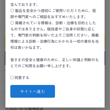
スポーツセーフティー
＞
スポーツセーフティーキット
含んでおります。
＞
固定
○ 製品を安全かつ適切にご使用いただくために、医
師や専門家へのご相談をおすすめいたします。
○ 掲載されている情報は、診断・治療を目的とした
数量
ものではありません。競技者やご自身の状態に応じ
て、専門家の判断を仰いだ上でご活用ください。掲載
情報による診断・治療行為にかかわる一切の責任を当
カートに入れる
社は負いかねます。
お気に入りに追加
皆さまの安全と健康のために、正しい知識と判断のも
とでのご利用をお願い申し上げます。
●アルミ合金板とウレタンフォームのクッション材が一
つになった作業効率の良い副子です。
同意する
●クッション材が患部への衝撃を和らげ、快適な使用感
です。
サイトへ進む
●手指・足指などの小さな部位に最適。12タイプから形
状・サイズを選べます。
※2025/10/01価格改定