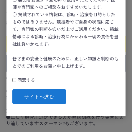
スポーツセーフティー
＞
HEART
＞
トレーニング
師や専門家へのご相談をおすすめいたします。
○ 掲載されている情報は、診断・治療を目的とした
ものではありません。競技者やご自身の状態に応じ
数量
て、専門家の判断を仰いだ上でご活用ください。掲載
情報による診断・治療行為にかかわる一切の責任を当
社は負いかねます。
カートに入れる
皆さまの安全と健康のために、正しい知識と判断のも
お気に入りに追加
とでのご利用をお願い申し上げます。
●胸骨圧迫の「正しい位置」「正しい強さ」「正しい深
同意する
さ」を身に付けるための心肺蘇生簡易訓練キットです。
●東洋人の体格にはスクーマンPOCOの硬さが近く、学
サイトへ進む
校や市民講習会、企業研修などで多く使用されていま
す。男性はもちろん、女性や小学校高学年程度以上の児
童でもCPR（心肺蘇生）を訓練できます。
●正しく胸骨圧迫ができる方が継続訓練を行う場合によ
り適していますスクーマン2もございます。