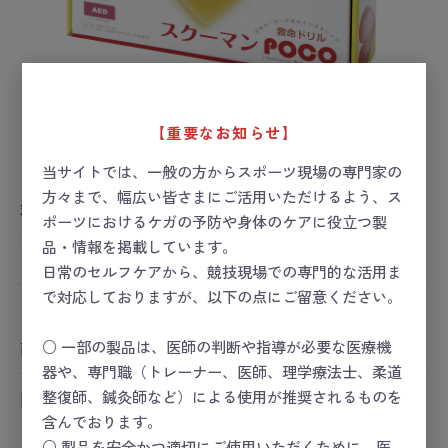
【重要なお知らせ】
当サイトでは、一般の方からスポーツ現場の専門家の
方々まで、幅広い皆さまにご活用いただけるよう、ス
救命ドリル スクーマンPOCO【一般向け】
ポーツにおけるケガの予防や身体のケアに役立つ製
お届け目安：1週間以内
品・情報を掲載しています。
日常のセルフケアから、競技現場での専門的な活用ま
で対応しておりますが、以下の点にご留意ください。
ー 価格は会員のみ閲覧いただけます ー
○ 一部の製品は、医師の判断や指導が必要な医療機
商品コード：
24-3956-01
器や、専門職（トレーナー、医師、理学療法士、柔道
整復師、鍼灸師など）による使用が推奨されるものを
関連カテゴリ
スポーツセーフティー
含んでおります。
スポーツセーフティー
＞
HEART
○ 製品を安全かつ適切にご使用いただくために、医