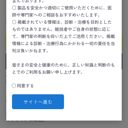
含んでおります。
スポーツセーフティー
＞
HEART
＞
トレーニング
○ 製品を安全かつ適切にご使用いただくために、医
師や専門家へのご相談をおすすめいたします。
○ 掲載されている情報は、診断・治療を目的とした
数量
ものではありません。競技者やご自身の状態に応じ
て、専門家の判断を仰いだ上でご活用ください。掲載
カートに入れる
情報による診断・治療行為にかかわる一切の責任を当
社は負いかねます。
お気に入りに追加
皆さまの安全と健康のために、正しい知識と判断のも
とでのご利用をお願い申し上げます。
●心肺蘇生の質に特化したトレーニングマネキン。●各
種フィードバックオプションやAEDトレーナと組み合わ
同意する
せて使用することができます。●トレーニング後のディ
ブリーフィングを目的として、CPRの成績に関する客観
的評価とセッション内容の記録が可能となりました。●
サイトへ進む
人体に近い解剖学的構造（頭部後屈、顎先挙上、胸骨圧
迫の深度、力と胸の挙上）をリアルに再現します。●ガ
イドラインに準拠。