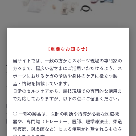
【重要なお知らせ】
当サイトでは、一般の方からスポーツ現場の専門家の
AEDレサシアンQCPR半身充電式
方々まで、幅広い皆さまにご活用いただけるよう、ス
お届け目安：要お問い合わせ
ポーツにおけるケガの予防や身体のケアに役立つ製
品・情報を掲載しています。
日常のセルフケアから、競技現場での専門的な活用ま
ー 価格は会員のみ閲覧いただけます ー
で対応しておりますが、以下の点にご留意ください。
商品コード：
24-6958-00
○ 一部の製品は、医師の判断や指導が必要な医療機
関連カテゴリ
器や、専門職（トレーナー、医師、理学療法士、柔道
スポーツセーフティー
整復師、鍼灸師など）による使用が推奨されるものを
スポーツセーフティー
＞
HEART