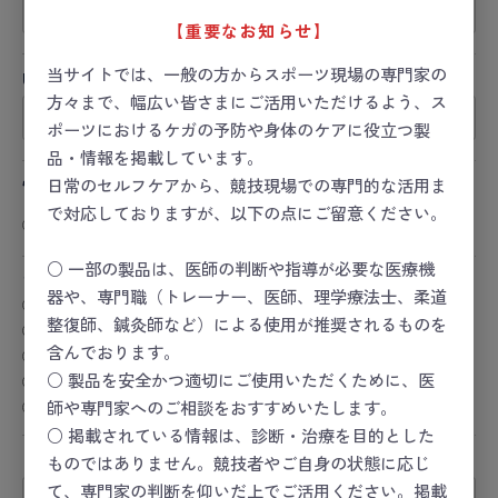
【重要なお知らせ】
当サイトでは、一般の方からスポーツ現場の専門家の
URL
方々まで、幅広い皆さまにご活用いただけるよう、ス
ポーツにおけるケガの予防や身体のケアに役立つ製
品・情報を掲載しています。
性別
日常のセルフケアから、競技現場での専門的な活用ま
で対応しておりますが、以下の点にご留意ください。
男性
女性
その他
回答しない
○ 一部の製品は、医師の判断や指導が必要な医療機
おすすめレベル
必須
器や、専門職（トレーナー、医師、理学療法士、柔道
★★★★★
整復師、鍼灸師など）による使用が推奨されるものを
★★★★
含んでおります。
★★★
★★
○ 製品を安全かつ適切にご使用いただくために、医
★
師や専門家へのご相談をおすすめいたします。
○ 掲載されている情報は、診断・治療を目的とした
タイトル
必須
ものではありません。競技者やご自身の状態に応じ
て、専門家の判断を仰いだ上でご活用ください。掲載