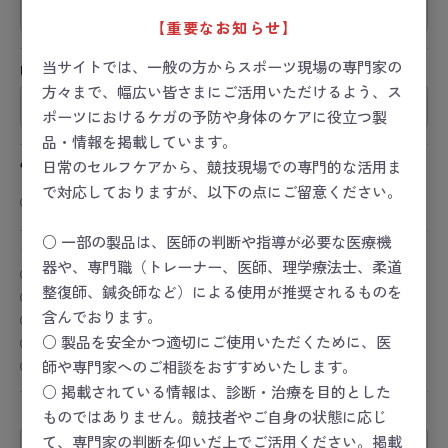
【重要なお知らせ】
当サイトでは、一般の方からスポーツ現場の専門家の
URL
方々まで、幅広い皆さまにご活用いただけるよう、ス
ポーツにおけるケガの予防や身体のケアに役立つ製
品・情報を掲載しています。
性別
日常のセルフケアから、競技現場での専門的な活用ま
で対応しておりますが、以下の点にご留意ください。
男性
女性
その他
回答しない
○ 一部の製品は、医師の判断や指導が必要な医療機
おすすめレベル
必須
器や、専門職（トレーナー、医師、理学療法士、柔道
★★★★★
整復師、鍼灸師など）による使用が推奨されるものを
★★★★
含んでおります。
★★★
★★
○ 製品を安全かつ適切にご使用いただくために、医
★
師や専門家へのご相談をおすすめいたします。
○ 掲載されている情報は、診断・治療を目的とした
タイトル
必須
ものではありません。競技者やご自身の状態に応じ
て、専門家の判断を仰いだ上でご活用ください。掲載