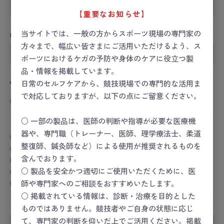
【重要なお知らせ】
当サイトでは、一般の方からスポーツ現場の専門家の
URL
方々まで、幅広い皆さまにご活用いただけるよう、ス
ポーツにおけるケガの予防や身体のケアに役立つ製
品・情報を掲載しています。
性別
日常のセルフケアから、競技現場での専門的な活用ま
で対応しておりますが、以下の点にご留意ください。
男性
女性
その他
回答しない
○ 一部の製品は、医師の判断や指導が必要な医療機
おすすめレベル
必須
器や、専門職（トレーナー、医師、理学療法士、柔道
★★★★★
整復師、鍼灸師など）による使用が推奨されるものを
★★★★
含んでおります。
★★★
★★
○ 製品を安全かつ適切にご使用いただくために、医
★
師や専門家へのご相談をおすすめいたします。
○ 掲載されている情報は、診断・治療を目的とした
タイトル
必須
ものではありません。競技者やご自身の状態に応じ
て、専門家の判断を仰いだ上でご活用ください。掲載