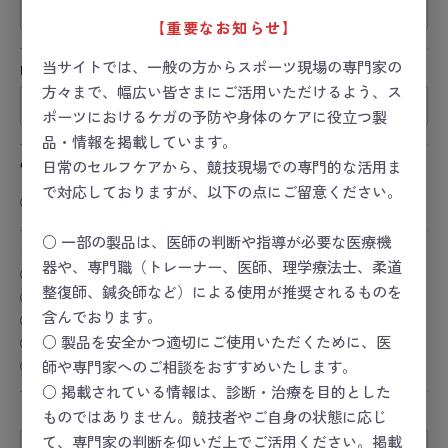
【重要なお知らせ】
当サイトでは、一般の方からスポーツ現場の専門家の
URL
方々まで、幅広い皆さまにご活用いただけるよう、ス
ポーツにおけるケガの予防や身体のケアに役立つ製
品・情報を掲載しています。
性別
日常のセルフケアから、競技現場での専門的な活用ま
で対応しておりますが、以下の点にご留意ください。
男性
女性
その他
回答しない
○ 一部の製品は、医師の判断や指導が必要な医療機
おすすめレベル
必須
器や、専門職（トレーナー、医師、理学療法士、柔道
★★★★★
整復師、鍼灸師など）による使用が推奨されるものを
★★★★
含んでおります。
★★★
★★
○ 製品を安全かつ適切にご使用いただくために、医
★
師や専門家へのご相談をおすすめいたします。
○ 掲載されている情報は、診断・治療を目的とした
タイトル
必須
ものではありません。競技者やご自身の状態に応じ
て、専門家の判断を仰いだ上でご活用ください。掲載