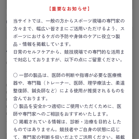
【重要なお知らせ】
当サイトでは、一般の方からスポーツ現場の専門家の
URL
方々まで、幅広い皆さまにご活用いただけるよう、ス
ポーツにおけるケガの予防や身体のケアに役立つ製
品・情報を掲載しています。
性別
日常のセルフケアから、競技現場での専門的な活用ま
で対応しておりますが、以下の点にご留意ください。
男性
女性
その他
回答しない
○ 一部の製品は、医師の判断や指導が必要な医療機
おすすめレベル
必須
器や、専門職（トレーナー、医師、理学療法士、柔道
★★★★★
整復師、鍼灸師など）による使用が推奨されるものを
★★★★
含んでおります。
★★★
★★
○ 製品を安全かつ適切にご使用いただくために、医
★
師や専門家へのご相談をおすすめいたします。
○ 掲載されている情報は、診断・治療を目的とした
タイトル
必須
ものではありません。競技者やご自身の状態に応じ
て、専門家の判断を仰いだ上でご活用ください。掲載