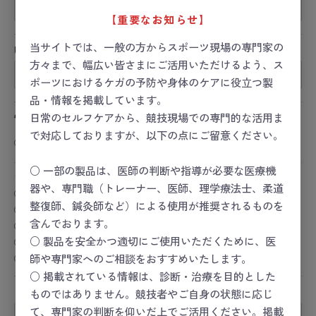
【重要なお知らせ】
当サイトでは、一般の方からスポーツ現場の専門家の
URL
方々まで、幅広い皆さまにご活用いただけるよう、ス
ポーツにおけるケガの予防や身体のケアに役立つ製
品・情報を掲載しています。
性別
日常のセルフケアから、競技現場での専門的な活用ま
で対応しておりますが、以下の点にご留意ください。
男性
女性
その他
回答しない
○ 一部の製品は、医師の判断や指導が必要な医療機
おすすめレベル
必須
器や、専門職（トレーナー、医師、理学療法士、柔道
★★★★★
整復師、鍼灸師など）による使用が推奨されるものを
★★★★
含んでおります。
★★★
★★
○ 製品を安全かつ適切にご使用いただくために、医
★
師や専門家へのご相談をおすすめいたします。
○ 掲載されている情報は、診断・治療を目的とした
タイトル
必須
ものではありません。競技者やご自身の状態に応じ
て、専門家の判断を仰いだ上でご活用ください。掲載